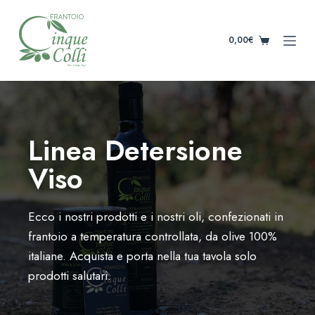
S
k
0,00
€
i
p
t
o
c
Linea Detersione
o
n
Viso
t
e
Ecco i nostri prodotti e i nostri oli, confezionati in
n
t
frantoio a temperatura controllata, da olive 100%
italiane. Acquista e porta nella tua tavola solo
prodotti salutari.