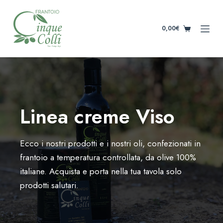
S
k
0,00
€
i
p
t
o
c
o
Linea creme Viso
n
t
e
Ecco i nostri prodotti e i nostri oli, confezionati in
n
frantoio a temperatura controllata, da olive 100%
t
italiane. Acquista e porta nella tua tavola solo
prodotti salutari.