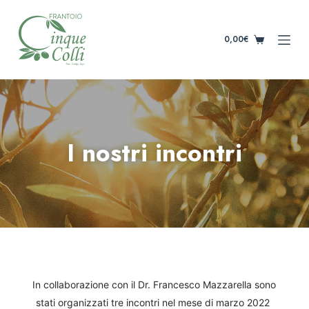
S
k
0,00
€
i
p
t
o
c
o
I nostri incontri
n
t
e
n
t
In collaborazione con il Dr. Francesco Mazzarella sono
stati organizzati tre incontri nel mese di marzo 2022